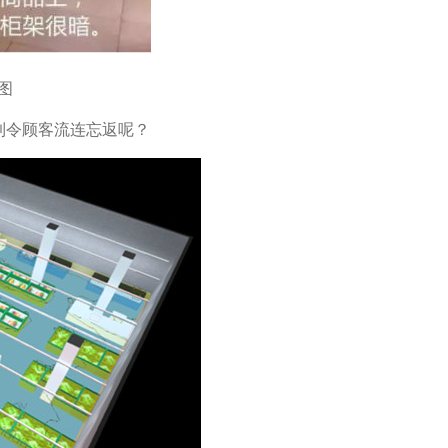
图
到令顾客流连忘返呢？