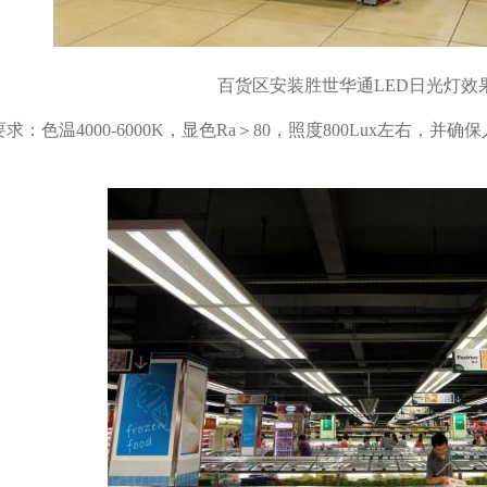
百货区安装胜世华通LED日光灯效果
求：色温4000-6000K，显色Ra＞80，照度800Lux左右