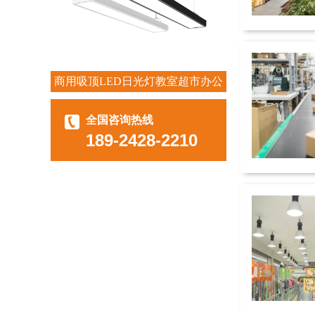
商用吸顶LED日光灯教室超市办公
室长条灯
全国咨询热线
189-2428-2210