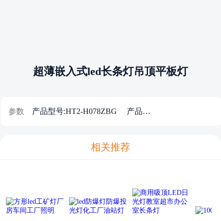
超薄嵌入式led长条灯吊顶平板灯
参数
产品型号:HT2-H078ZBG 产品功率:78W 输入电压:220V-50Hz 灯罩主材质:PMMA高透光率灯罩 灯具尺寸:1195mm*595mm
相关推荐