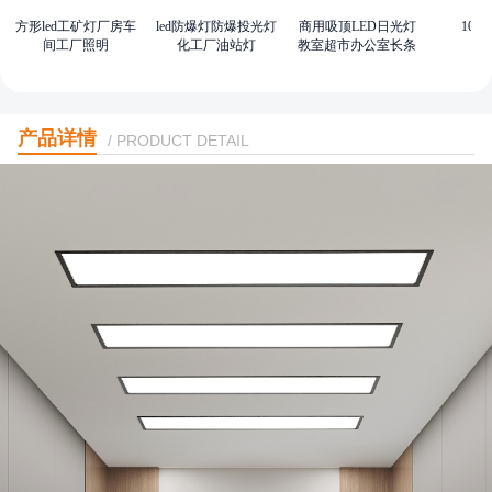
方形led工矿灯厂房车
led防爆灯防爆投光灯
商用吸顶LED日光灯
100
间工厂照明
化工厂油站灯
教室超市办公室长条
灯
产品详情
/ PRODUCT DETAIL