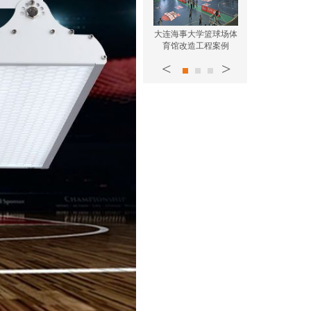
舞芭童星学院led工矿灯
常州华威模具厂房led工
大连海事大学篮球场体
矿灯使用案例
使用案例
育馆改造工程案例
<
>