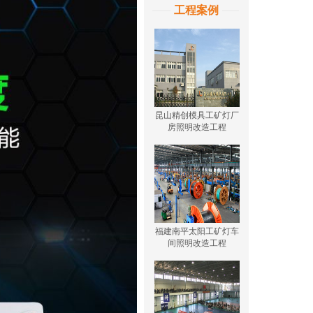
工程案例
山东大汉厂房led工矿灯
山东省烟台市龙口港照
昆山精创模具工矿灯厂
明改造工程案例
使用案例
房照明改造工程
西安高新运动球馆体育
厦门金石源生产车间灯
福建南平太阳工矿灯车
照明改造项目
节能改造案例
间照明改造工程