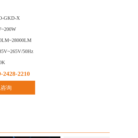
O-GKD-X
W~200W
00LM~28000LM
5V~265V/50Hz
0K
9-2428-2210
线咨询