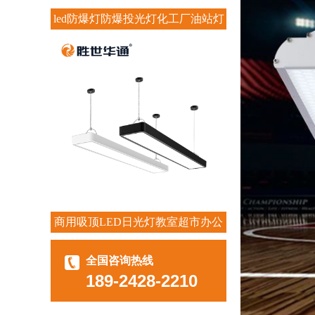
led防爆灯防爆投光灯化工厂油站灯
商用吸顶LED日光灯教室超市办公
室长条灯
全国咨询热线
189-2428-2210