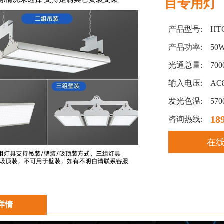
目专用灯
产品型号:
HT
产品功率:
50
光通总量:
70
输入电压:
AC8
发光色温:
570
18
咨询热线:
在
详情