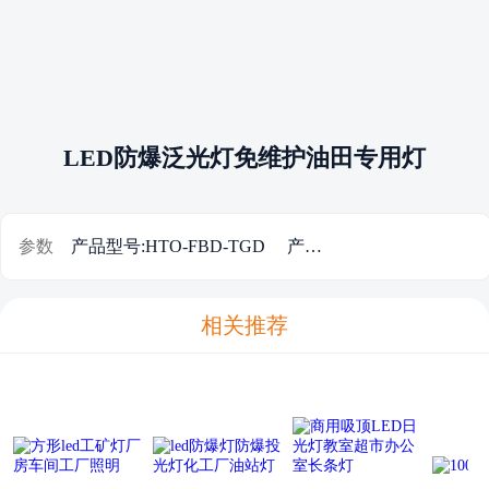
LED防爆泛光灯免维护油田专用灯
参数
产品型号:HTO-FBD-TGD 产品功率:50W~200W 光通总量:7000Lm~28000Lm 输入电压:85V~265V/50Hz 芯片光效:≥80% 防护等级:IP65~IP67
相关推荐