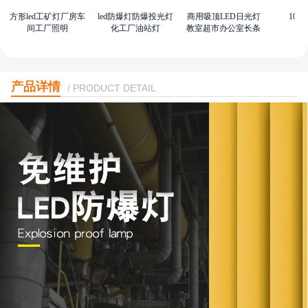
方形led工矿灯厂房车
led防爆灯防爆投光灯
商用吸顶LED日光灯
100
间工厂照明
化工厂油站灯
教室超市办公室长条
灯
产品详情
/ PRODUCT DETAIL